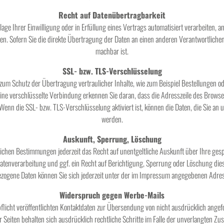
Recht auf Datenübertragbarkeit
age Ihrer Einwilligung oder in Erfüllung eines Vertrags automatisiert verarbeiten, a
. Sofern Sie die direkte Übertragung der Daten an einen anderen Verantwortlichen v
machbar ist.
SSL- bzw. TLS-Verschlüsselung
zum Schutz der Übertragung vertraulicher Inhalte, wie zum Beispiel Bestellungen ode
ne verschlüsselte Verbindung erkennen Sie daran, dass die Adresszeile des Browser
enn die SSL- bzw. TLS-Verschlüsselung aktiviert ist, können die Daten, die Sie an u
werden.
Auskunft, Sperrung, Löschung
ichen Bestimmungen jederzeit das Recht auf unentgeltliche Auskunft über Ihre ge
enverarbeitung und ggf. ein Recht auf Berichtigung, Sperrung oder Löschung dies
ogene Daten können Sie sich jederzeit unter der im Impressum angegebenen Adre
Widerspruch gegen Werbe-Mails
icht veröffentlichten Kontaktdaten zur Übersendung von nicht ausdrücklich angef
r Seiten behalten sich ausdrücklich rechtliche Schritte im Falle der unverlangten