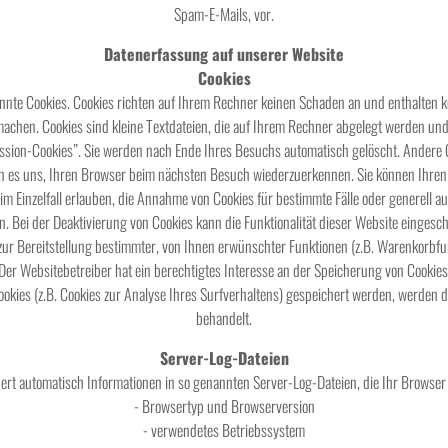
Spam-E-Mails, vor.
Datenerfassung auf unserer Website
Cookies
annte Cookies. Cookies richten auf Ihrem Rechner keinen Schaden an und enthalten k
 machen. Cookies sind kleine Textdateien, die auf Ihrem Rechner abgelegt werden und
sion-Cookies”. Sie werden nach Ende Ihres Besuchs automatisch gelöscht. Andere C
en es uns, Ihren Browser beim nächsten Besuch wiederzuerkennen. Sie können Ihren 
im Einzelfall erlauben, die Annahme von Cookies für bestimmte Fälle oder generell 
. Bei der Deaktivierung von Cookies kann die Funktionalität dieser Website eingesc
r Bereitstellung bestimmter, von Ihnen erwünschter Funktionen (z.B. Warenkorbfun
. Der Websitebetreiber hat ein berechtigtes Interesse an der Speicherung von Cookies
Cookies (z.B. Cookies zur Analyse Ihres Surfverhaltens) gespeichert werden, werden 
behandelt.
Server-Log-Dateien
ert automatisch Informationen in so genannten Server-Log-Dateien, die Ihr Browser 
- Browsertyp und Browserversion
- verwendetes Betriebssystem