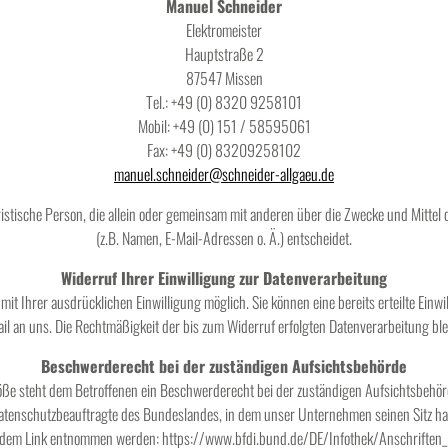
Manuel Schneider
Elektromeister
Hauptstraße 2
87547 Missen
Tel.: +49 (0) 8320 9258101
Mobil: +49 (0) 151 / 58595061
Fax: +49 (0) 83209258102
manuel.schneider@schneider-allgaeu.de
 juristische Person, die allein oder gemeinsam mit anderen über die Zwecke und Mitt
(z.B. Namen, E-Mail-Adressen o. Ä.) entscheidet.
Widerruf Ihrer Einwilligung zur Datenverarbeitung
t Ihrer ausdrücklichen Einwilligung möglich. Sie können eine bereits erteilte Einwil
ail an uns. Die Rechtmäßigkeit der bis zum Widerruf erfolgten Datenverarbeitung bl
Beschwerderecht bei der zuständigen Aufsichtsbehörde
töße steht dem Betroffenen ein Beschwerderecht bei der zuständigen Aufsichtsbehör
atenschutzbeauftragte des Bundeslandes, in dem unser Unternehmen seinen Sitz hat
dem Link entnommen werden: https://www.bfdi.bund.de/DE/Infothek/Anschriften_L